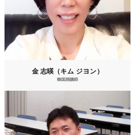
金 志暎（キム ジヨン）
韓国語講師